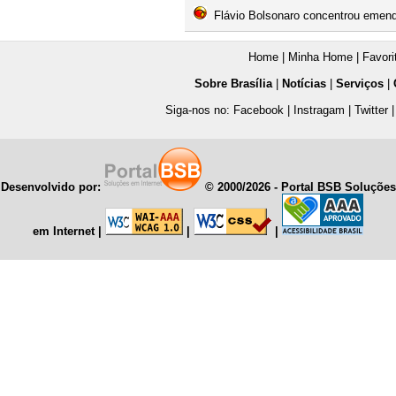
Flávio Bolsonaro concentrou emenda
Home
|
Minha Home
|
Favori
Sobre Brasília
|
Notícias
|
Serviços
|
Siga-nos no:
Facebook
|
Instragam
|
Twitter
Desenvolvido por:
© 2000/
2026 - Portal BSB Soluções
em Internet
|
|
|