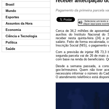
receber antecipação do
Brasil
Pagamento da primeira parcela vai
Mundo
Esportes
Selecione um texto e
Assuntos da Hora
clique aqui para ouvi-l
Economia
Cerca de 34,2 milhões de aposentado
auxílios do Instituto Nacional d
Ciência e Tecnologia
receber nesta quinta-feira (24) a p
salário. Feito de forma escalonada, 
Política
Inscrição Social (NIS), o pagamento v
Saúde
Com a previsão de injetar R$ 73,3 
segunda parcela vai de 26 de maio a 
com base na renda do beneficiário. 
Desde a semana passada, a consult
gov.br/meuinss
. Quem não tiver ace
necessário informar o número do Cad
O atendimento telefônico está dispon