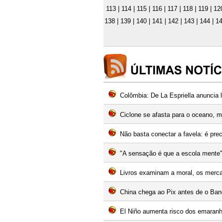
113
|
114
|
115
|
116
|
117
|
118
|
119
|
12
138
|
139
|
140
|
141
|
142
|
143
|
144
|
1
Colômbia: De La Espriella anuncia
Ciclone se afasta para o oceano, m
Não basta conectar a favela: é preci
"A sensação é que a escola mente":
Livros examinam a moral, os mercad
China chega ao Pix antes de o Banc
El Niño aumenta risco dos emaranh