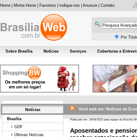
Home
|
Minha Home
|
Favoritos
|
Indique-nos
|
Anuncie
|
Contato
Por Títu
Sobre Brasília
Notícias
Serviços
Coberturas e Entrevi
Você está em: Notícias de Eco
Notícias
Brasília
Publicado em: 24/04/2025 pela equipe do Brasília W
GDF
Aposentados e pensio
Últimas Notícias