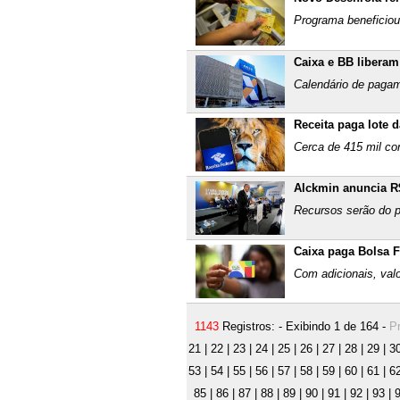
Programa beneficiou
Caixa e BB liberam
Calendário de paga
Receita paga lote 
Cerca de 415 mil co
Alckmin anuncia R
Recursos serão do 
Caixa paga Bolsa F
Com adicionais, val
1143
Registros: - Exibindo 1 de 164 -
Pr
21
|
22
|
23
|
24
|
25
|
26
|
27
|
28
|
29
|
3
53
|
54
|
55
|
56
|
57
|
58
|
59
|
60
|
61
|
6
85
|
86
|
87
|
88
|
89
|
90
|
91
|
92
|
93
|