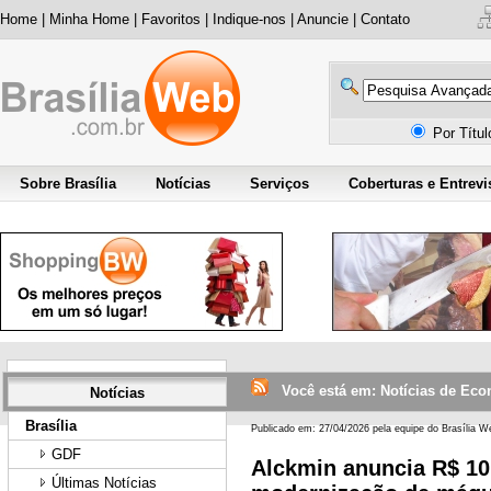
Home
|
Minha Home
|
Favoritos
|
Indique-nos
|
Anuncie
|
Contato
Por Títu
Sobre Brasília
Notícias
Serviços
Coberturas e Entrevi
Você está em: Notícias de Eco
Notícias
Brasília
Publicado em: 27/04/2026 pela equipe do Brasília W
GDF
Alckmin anuncia R$ 10
Últimas Notícias