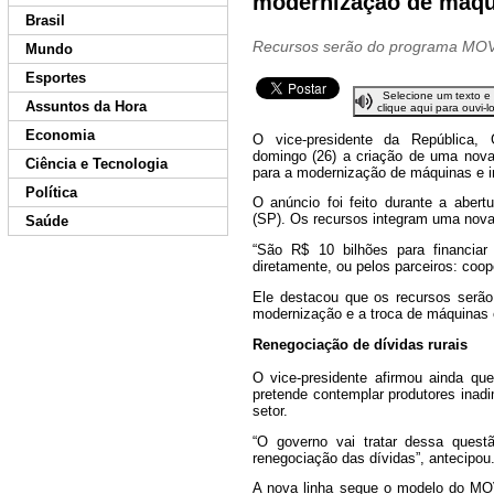
modernização de máqu
Brasil
Recursos serão do programa MOVE
Mundo
Esportes
Selecione um texto e
Assuntos da Hora
clique aqui para ouvi-l
Economia
O vice-presidente da República, 
domingo (26) a criação de uma nova
Ciência e Tecnologia
para a modernização de máquinas e i
Política
O anúncio foi feito durante a abert
(SP). Os recursos integram uma nova
Saúde
“São R$ 10 bilhões para financiar 
diretamente, ou pelos parceiros: coop
Ele destacou que os recursos serão
modernização e a troca de máquinas 
Renegociação de dívidas rurais
O vice-presidente afirmou ainda qu
pretende contemplar produtores inadi
setor.
“O governo vai tratar dessa ques
renegociação das dívidas”, antecipou
A nova linha segue o modelo do MOV