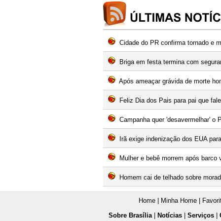
Cidade do PR confirma tornado e m
Briga em festa termina com segura
Após ameaçar grávida de morte ho
Feliz Dia dos Pais para pai que fa
Campanha quer 'desavermelhar' o P
Irã exige indenização dos EUA para
Mulher e bebê morrem após barco v
Homem cai de telhado sobre morado
Home
|
Minha Home
|
Favori
Sobre Brasília
|
Notícias
|
Serviços
|