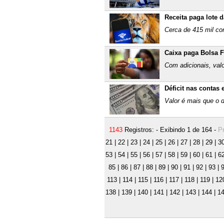
Receita paga lote 
Cerca de 415 mil co
Caixa paga Bolsa F
Com adicionais, val
Déficit nas contas
Valor é mais que o 
1143
Registros: - Exibindo 1 de 164 -
Pr
21
|
22
|
23
|
24
|
25
|
26
|
27
|
28
|
29
|
3
53
|
54
|
55
|
56
|
57
|
58
|
59
|
60
|
61
|
6
85
|
86
|
87
|
88
|
89
|
90
|
91
|
92
|
93
|
113
|
114
|
115
|
116
|
117
|
118
|
119
|
12
138
|
139
|
140
|
141
|
142
|
143
|
144
|
1